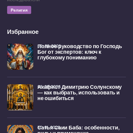
Религия
Избранное
06-02-2026
Полное руководство по Господь
Бог от экспертов: ключ к
глубокому пониманию
05-02-2026
Акафист Димитрию Солунскому
— как выбрать, использовать и
не ошибиться
30-01-2026
Сатья Саии Баба: особенности,