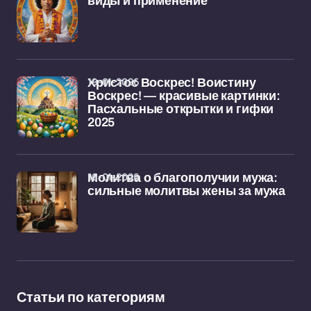
виды и применение
19-01-2026
Христос Воскрес! Воистину
Воскрес! — красивые картинки:
Пасхальные открытки и гифки
2025
16-01-2026
Молитва о благополучии мужа:
сильные молитвы жены за мужа
Статьи по категориям