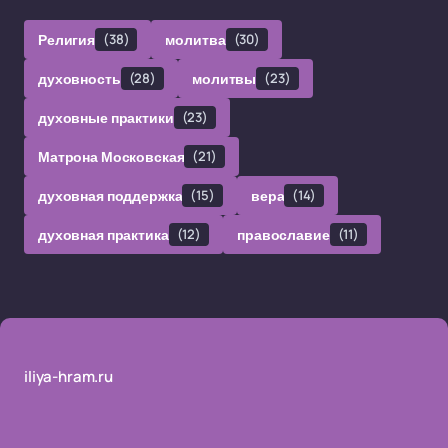
Религия
(38)
молитва
(30)
духовность
(28)
молитвы
(23)
духовные практики
(23)
Матрона Московская
(21)
духовная поддержка
(15)
вера
(14)
духовная практика
(12)
православие
(11)
iliya-hram.ru