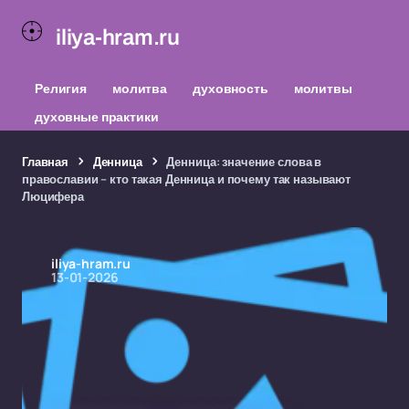
iliya-hram.ru
Религия
молитва
духовность
молитвы
духовные практики
Главная
Денница
Денница: значение слова в
православии – кто такая Денница и почему так называют
Люцифера
iliya-hram.ru
13-01-2026