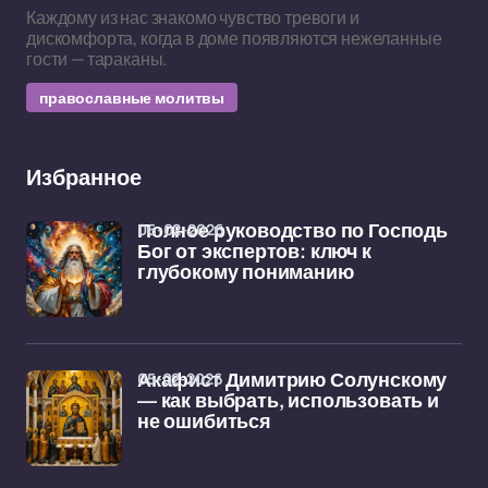
Каждому из нас знакомо чувство тревоги и
дискомфорта, когда в доме появляются нежеланные
гости — тараканы.
православные молитвы
Избранное
06-02-2026
Полное руководство по Господь
Бог от экспертов: ключ к
глубокому пониманию
05-02-2026
Акафист Димитрию Солунскому
— как выбрать, использовать и
не ошибиться