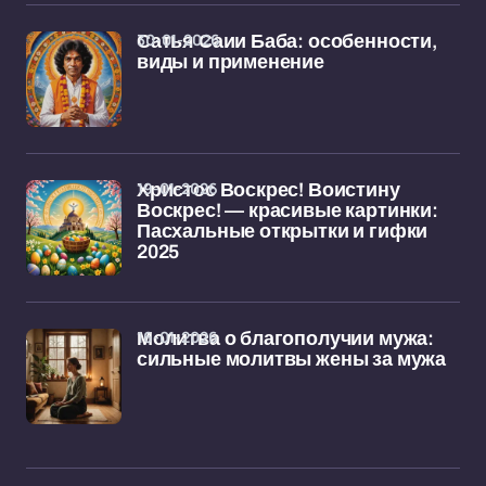
30-01-2026
Сатья Саии Баба: особенности,
виды и применение
19-01-2026
Христос Воскрес! Воистину
Воскрес! — красивые картинки:
Пасхальные открытки и гифки
2025
16-01-2026
Молитва о благополучии мужа:
сильные молитвы жены за мужа