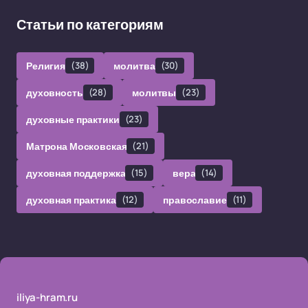
Статьи по категориям
Религия
(38)
молитва
(30)
духовность
(28)
молитвы
(23)
духовные практики
(23)
Матрона Московская
(21)
духовная поддержка
(15)
вера
(14)
духовная практика
(12)
православие
(11)
iliya-hram.ru