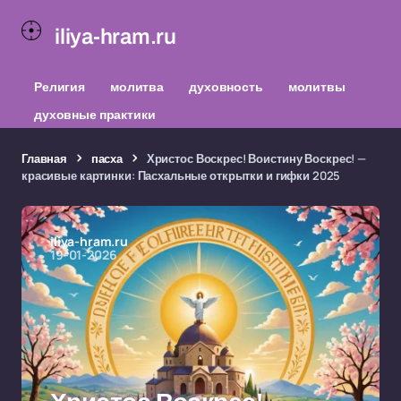
iliya-hram.ru
Религия
молитва
духовность
молитвы
духовные практики
Главная
пасха
Христос Воскрес! Воистину Воскрес! —
красивые картинки: Пасхальные открытки и гифки 2025
iliya-hram.ru
19-01-2026