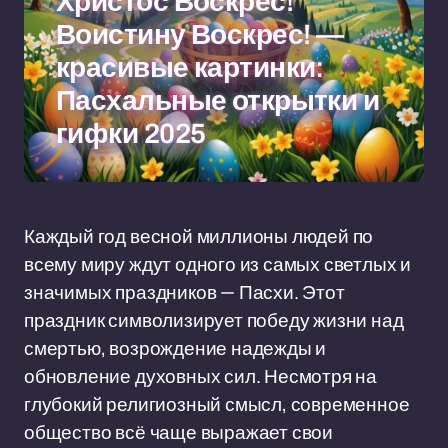
Христос Воскрес!
Воистину Воскрес! —
красивые картинки:
Пасхальные открытки и
гифки 2025
Каждый год весной миллионы людей по
всему миру ждут одного из самых светлых и
значимых праздников — Пасхи. Этот
праздник символизирует победу жизни над
смертью, возрождение надежды и
обновление духовных сил. Несмотря на
глубокий религиозный смысл, современное
общество всё чаще выражает свои