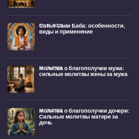
30-01-2026
Сатья Саии Баба: особенности,
виды и применение
16-01-2026
Молитва о благополучии мужа:
сильные молитвы жены за мужа
16-01-2026
Молитва о благополучии дочери:
Сильные молитвы матери за
дочь