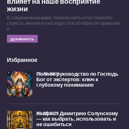
влияет на наше восприятие
жизни
В современном мире, полном суеты и постоянного
стресса, многие из нас ищут способ обрести гармонию
и
духовность
Избранное
06-02-2026
Полное руководство по Господь
Бог от экспертов: ключ к
глубокому пониманию
05-02-2026
Акафист Димитрию Солунскому
— как выбрать, использовать и
не ошибиться