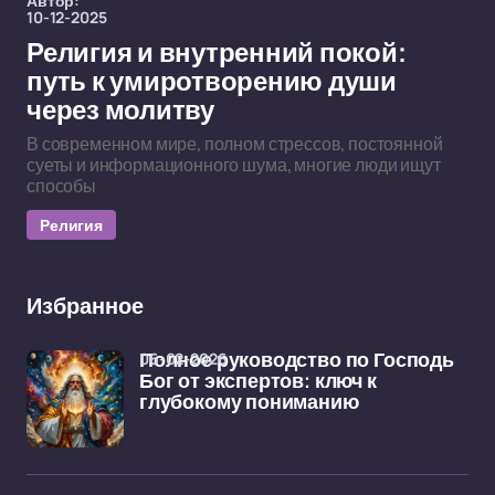
Автор:
10-12-2025
Религия и внутренний покой:
путь к умиротворению души
через молитву
В современном мире, полном стрессов, постоянной
суеты и информационного шума, многие люди ищут
способы
Религия
Избранное
06-02-2026
Полное руководство по Господь
Бог от экспертов: ключ к
глубокому пониманию