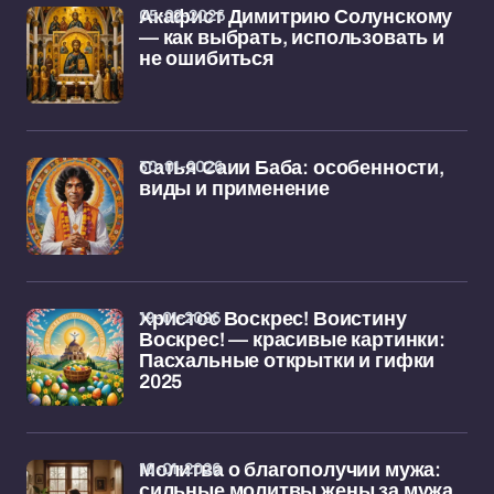
05-02-2026
Акафист Димитрию Солунскому
— как выбрать, использовать и
не ошибиться
30-01-2026
Сатья Саии Баба: особенности,
виды и применение
19-01-2026
Христос Воскрес! Воистину
Воскрес! — красивые картинки:
Пасхальные открытки и гифки
2025
16-01-2026
Молитва о благополучии мужа:
сильные молитвы жены за мужа