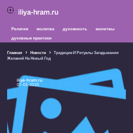
iliya-hram.ru
Религия
молитва
духовность
молитвы
духовные практики
Главная
Новости
Традиции И Ритуалы Загадывания
Желаний На Новый Год
iliya-hram.ru
01-03-2025