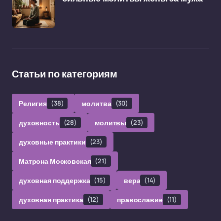
Статьи по категориям
Религия
(38)
молитва
(30)
духовность
(28)
молитвы
(23)
духовные практики
(23)
Матрона Московская
(21)
духовная поддержка
(15)
вера
(14)
духовная практика
(12)
православие
(11)