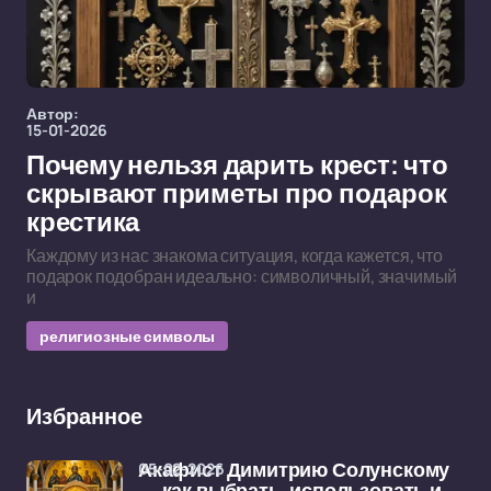
Автор:
15-01-2026
Почему нельзя дарить крест: что
скрывают приметы про подарок
крестика
Каждому из нас знакома ситуация, когда кажется, что
подарок подобран идеально: символичный, значимый
и
религиозные символы
Избранное
05-02-2026
Акафист Димитрию Солунскому