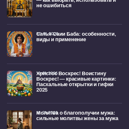
— как выбрать, использовать и
не ошибиться
30-01-2026
Сатья Саии Баба: особенности,
виды и применение
19-01-2026
Христос Воскрес! Воистину
Воскрес! — красивые картинки:
Пасхальные открытки и гифки
2025
16-01-2026
Молитва о благополучии мужа:
сильные молитвы жены за мужа