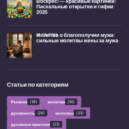
Воскрес! — красивые картинки:
Пасхальные открытки и гифки
2025
16-01-2026
Молитва о благополучии мужа:
сильные молитвы жены за мужа
Статьи по категориям
Религия
(38)
молитва
(30)
духовность
(28)
молитвы
(23)
духовные практики
(23)