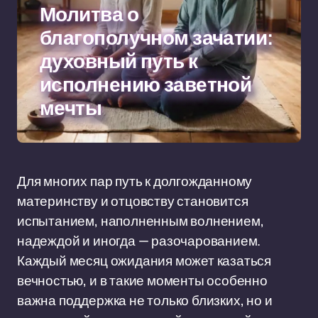
Молитва о
благополучном зачатии:
духовный путь к
исполнению заветной
мечты
Для многих пар путь к долгожданному
материнству и отцовству становится
испытанием, наполненным волнением,
надеждой и иногда — разочарованием.
Каждый месяц ожидания может казаться
вечностью, и в такие моменты особенно
важна поддержка не только близких, но и