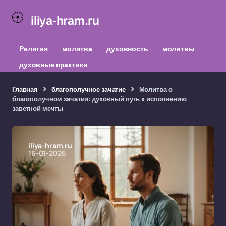
iliya-hram.ru
Религия
молитва
духовность
молитвы
духовные практики
Главная
благополучное зачатие
Молитва о
благополучном зачатии: духовный путь к исполнению
заветной мечты
iliya-hram.ru
16-01-2026