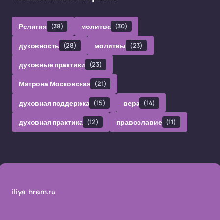
Религия
(38)
молитва
(30)
духовность
(28)
молитвы
(23)
духовные практики
(23)
Матрона Московская
(21)
духовная поддержка
(15)
вера
(14)
духовная практика
(12)
православие
(11)
iliya-hram.ru