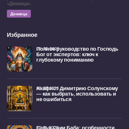
«Денница».
Денница
Избранное
06-02-2026
Полное руководство по Господь
Бог от экспертов: ключ к
глубокому пониманию
05-02-2026
Акафист Димитрию Солунскому
— как выбрать, использовать и
не ошибиться
30-01-2026
Сатья Саии Баба: особенности,