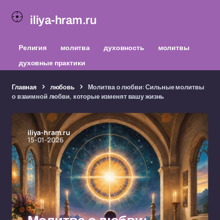
iliya-hram.ru
Религия
молитва
духовность
молитвы
духовные практики
Главная
любовь
Молитва о любви: Сильные молитвы
о взаимной любви, которые изменят вашу жизнь
iliya-hram.ru
15-01-2026