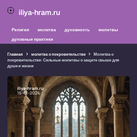
iliya-hram.ru
Религия
молитва
духовность
молитвы
духовные практики
Главная
молитва о покровительстве
Молитва о
покровительстве: Сильные молитвы о защите свыше для
души и жизни
iliya-hram.ru
16-01-2026