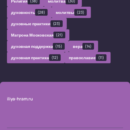
Религия
(38)
молитва
(30)
духовность
(28)
молитвы
(23)
духовные практики
(23)
Матрона Московская
(21)
духовная поддержка
(15)
вера
(14)
духовная практика
(12)
православие
(11)
iliya-hram.ru