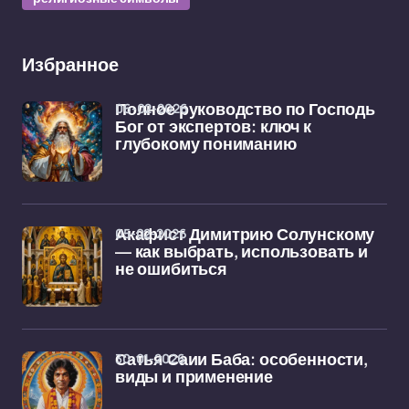
Избранное
06-02-2026
Полное руководство по Господь
Бог от экспертов: ключ к
глубокому пониманию
05-02-2026
Акафист Димитрию Солунскому
— как выбрать, использовать и
не ошибиться
30-01-2026
Сатья Саии Баба: особенности,
виды и применение