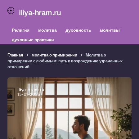
iliya-hram.ru
Религия
молитва
духовность
молитвы
духовные практики
Главная
молитва о примирении
Молитва о
примирении с любимым: путь к возрождению утраченных
отношений
iliya-hram.ru
15-01-2026