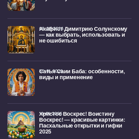
05-02-2026
Акафист Димитрию Солунскому
— как выбрать, использовать и
не ошибиться
30-01-2026
Сатья Саии Баба: особенности,
виды и применение
19-01-2026
Христос Воскрес! Воистину
Воскрес! — красивые картинки:
Пасхальные открытки и гифки
2025