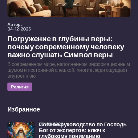
Автор:
04-12-2025
Погружение в глубины веры:
почему современному человеку
важно слушать Символ веры
В современном мире, наполненном информационным
шумом и постоянной спешкой, многие люди ощущают
внутреннюю
Религия
Избранное
06-02-2026
Полное руководство по Господь
Бог от экспертов: ключ к
глубокому пониманию