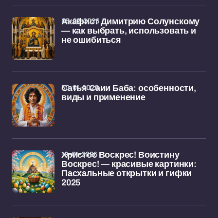
05-02-2026
Акафист Димитрию Солунскому
— как выбрать, использовать и
не ошибиться
30-01-2026
Сатья Саии Баба: особенности,
виды и применение
19-01-2026
Христос Воскрес! Воистину
Воскрес! — красивые картинки:
Пасхальные открытки и гифки
2025