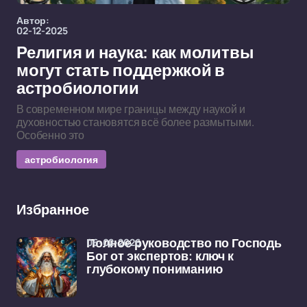
Автор:
02-12-2025
Религия и наука: как молитвы
могут стать поддержкой в
астробиологии
В современном мире границы между наукой и
духовностью становятся всё более размытыми.
Особенно это
астробиология
Избранное
06-02-2026
Полное руководство по Господь
Бог от экспертов: ключ к
глубокому пониманию