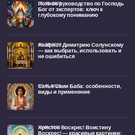
06-02-2026
Полное руководство по Господь
Бог от экспертов: ключ к
глубокому пониманию
05-02-2026
Акафист Димитрию Солунскому
— как выбрать, использовать и
не ошибиться
30-01-2026
Сатья Саии Баба: особенности,
виды и применение
19-01-2026
Христос Воскрес! Воистину
Воскрес! — красивые картинки: