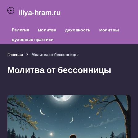
iliya-hram.ru
Религия
молитва
духовность
молитвы
духовные практики
Главная
Молитва от бессонницы
Молитва от бессонницы