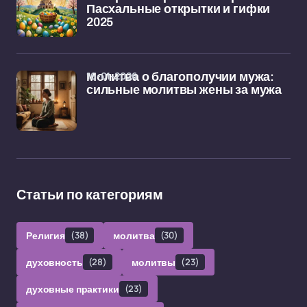
Пасхальные открытки и гифки
2025
16-01-2026
Молитва о благополучии мужа:
сильные молитвы жены за мужа
Статьи по категориям
Религия
(38)
молитва
(30)
духовность
(28)
молитвы
(23)
духовные практики
(23)