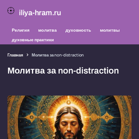
iliya-hram.ru
Религия
молитва
духовность
молитвы
духовные практики
Главная
Молитва за non-distraction
Молитва за non-distraction