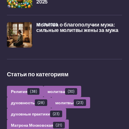
2025
16-01-2026
Молитва о благополучии мужа:
сильные молитвы жены за мужа
Статьи по категориям
Религия
(38)
молитва
(30)
духовность
(28)
молитвы
(23)
духовные практики
(23)
Матрона Московская
(21)