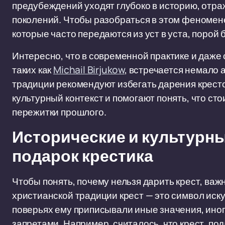
предубеждений уходят глубоко в историю, отраж
поколений. Чтобы разобраться в этом феномене
которые часто передаются из уст в уста, порой 
Интересно, что в современной практике и даже
таких как
Michail Birjukow
, встречается немало 
традиции рекомендуют избегать дарения кресто
культурный контекст и помогают понять, что ст
пережитки прошлого.
Исторические и культурны
подарок крестика
Чтобы понять, почему нельзя дарить крест, важ
христианской традиции крест — это символ иск
поверьях ему приписывали иные значения, ино
запретами. Например, считалось, что крест, п