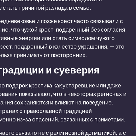
 стать причиной разлада в семье.
редневековье и позже крест часто связывали с
ние, что чужой крест, подаренный без согласия
тивные энергии или стать символом чужого
крест, подаренный в качестве украшения, — это
нельзя принимать от посторонних.
традиции и суеверия
о подарок крестика как устаревшие или даже
ания показывают, что в некоторых регионах и
ания сохраняются и влияют на поведение.
странах с православной традицией
менно из-за опасений, связанных с приметами.
асто связано не с религиозной догматикой, а с