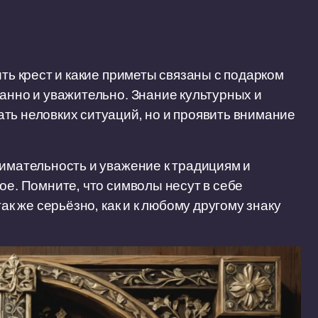
ить крест и какие приметы связаны с подарком
нанно и уважительно. Знание культурных и
ть неловких ситуаций, но и проявить внимание
нимательность и уважение к традициям и
ое. Помните, что символы несут в себе
ак же серьёзно, как и к любому другому знаку