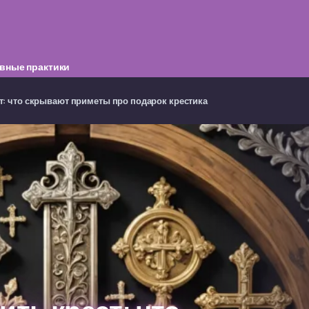
вные практики
т: что скрывают приметы про подарок крестика