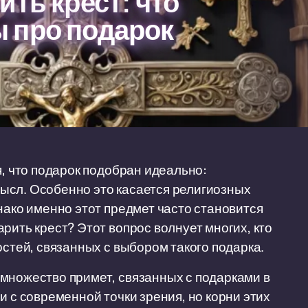
ить крест: что
 про подарок
я, что подарок подобран идеально:
ысл. Особенно это касается религиозных
нако именно этот предмет часто становится
рить крест? Этот вопрос волнует многих, кто
остей, связанных с выбором такого подарка.
множество примет, связанных с подарками в
и с современной точки зрения, но корни этих