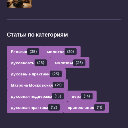
Статьи по категориям
Религия
(38)
молитва
(30)
духовность
(28)
молитвы
(23)
духовные практики
(23)
Матрона Московская
(21)
духовная поддержка
(15)
вера
(14)
духовная практика
(12)
православие
(11)