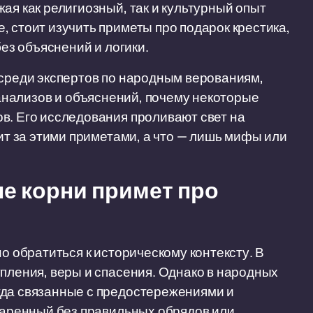
ая как религиозный, так и культурный опыт
, стоит изучить приметы про подарок крестика,
без объяснений и логики.
 среди экспертов по народным верованиям,
анализов и объяснений, почему некоторые
в. Его исследования проливают свет на
оит за этими приметами, а что — лишь мифы или
е корни примет про
но обратиться к историческому контексту. В
упления, веры и спасения. Однако в народных
гда связанные с предостережениями и
одаренный без правильных обрядов или