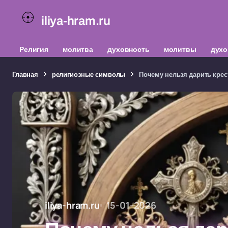
iliya-hram.ru
Религия
молитва
духовность
молитвы
духо
Главная
религиозные символы
Почему нельзя дарить крес
iliya-hram.ru
15-01-2026