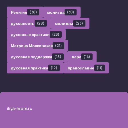
Религия
(38)
молитва
(30)
духовность
(28)
молитвы
(23)
духовные практики
(23)
Матрона Московская
(21)
духовная поддержка
(15)
вера
(14)
духовная практика
(12)
православие
(11)
iliya-hram.ru