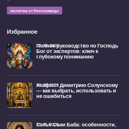
—
молитва от бессонницы
Избранное
06-02-2026
Полное руководство по Господь
Бог от экспертов: ключ к
глубокому пониманию
05-02-2026
Акафист Димитрию Солунскому
— как выбрать, использовать и
не ошибиться
30-01-2026
Сатья Саии Баба: особенности,