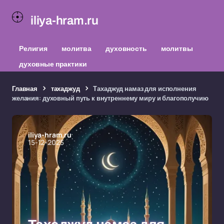
iliya-hram.ru
Религия
молитва
духовность
молитвы
духовные практики
Главная
тахаджуд
Тахаджуд намаз для исполнения
желания: духовный путь к внутреннему миру и благополучию
iliya-hram.ru
15-12-2025