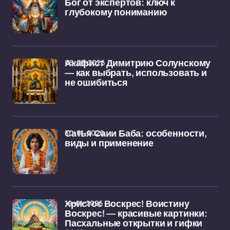
Бог от экспертов: ключ к
глубокому пониманию
05-02-2026
Акафист Димитрию Солунскому
— как выбрать, использовать и
не ошибиться
30-01-2026
Сатья Саии Баба: особенности,
виды и применение
19-01-2026
Христос Воскрес! Воистину
Воскрес! — красивые картинки:
Пасхальные открытки и гифки