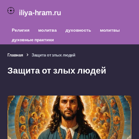
iliya-hram.ru
Религия
молитва
духовность
молитвы
духовные практики
Главная
Защита от злых людей
Защита от злых людей