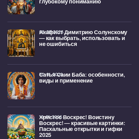
глубокому пониманию
05-02-2026
Акафист Димитрию Солунскому
— как выбрать, использовать и
не ошибиться
30-01-2026
Сатья Саии Баба: особенности,
виды и применение
19-01-2026
Христос Воскрес! Воистину
Воскрес! — красивые картинки:
Пасхальные открытки и гифки
2025