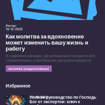
Автор:
10-12-2025
Как молитва за вдохновение
может изменить вашу жизнь и
работу
В современном мире, где ритм жизни становится всё
стремительнее, а требования к результатам растут
молитва за вдохновение
Избранное
06-02-2026
Полное руководство по Господь
Бог от экспертов: ключ к