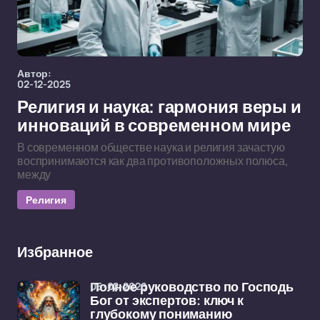
Автор:
02-12-2025
Религия и наука: гармония веры и
инноваций в современном мире
В современном обществе наука и религия зачастую
воспринимаются как два противоположных полюса,
между
Религия
Избранное
06-02-2026
Полное руководство по Господь
Бог от экспертов: ключ к
глубокому пониманию