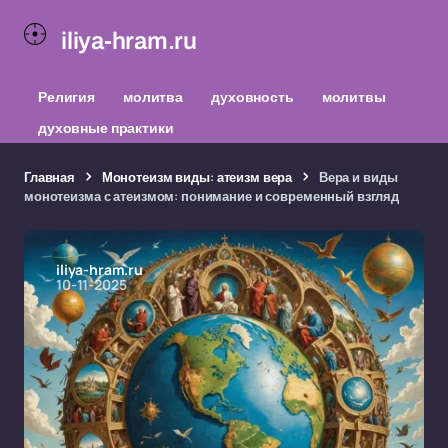
iliya-hram.ru
Религия
молитва
духовность
молитвы
духовные практики
Главная
Монотеизм виды: атеизм вера
Вера и виды
монотеизма с атеизмом: понимание и современный взгляд
iliya-hram.ru
10-11-2025