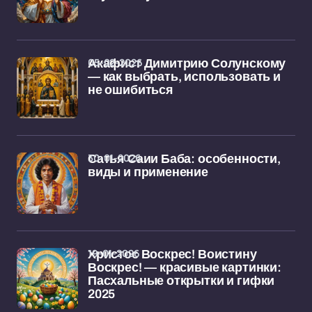
05-02-2026
Акафист Димитрию Солунскому
— как выбрать, использовать и
не ошибиться
30-01-2026
Сатья Саии Баба: особенности,
виды и применение
19-01-2026
Христос Воскрес! Воистину
Воскрес! — красивые картинки:
Пасхальные открытки и гифки
2025